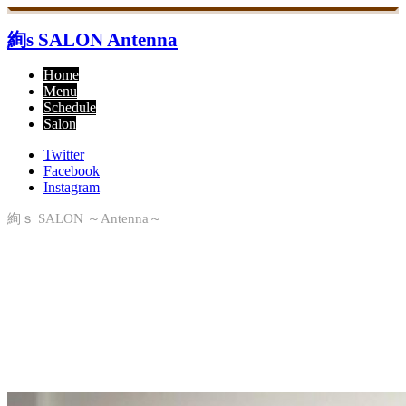
絢s SALON Antenna
Home
Menu
Schedule
Salon
Twitter
Facebook
Instagram
絢ｓ SALON ～Antenna～
Salon