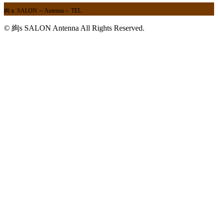
絢ｓ SALON ～Antenna～
TEL.
© 絢s SALON Antenna All Rights Reserved.