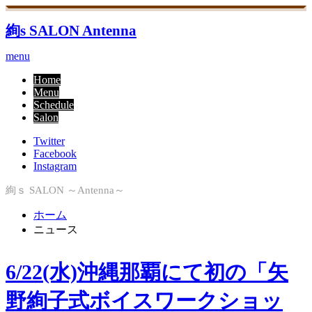
絢s SALON Antenna
menu
Home
Menu
Schedule
Salon
Twitter
Facebook
Instagram
絢ｓ SALON ～Antenna～
ホーム
ニュース
6/22(水)沖縄那覇にて初の「矢
野絢子式ボイスワークショッ