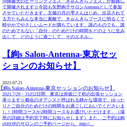
沖縄最大のヒーリングフェス「きゅんきらフェス」が姫路に
て開催されます☆今回も矢野絢子サロンAntennaとして参加
させていただきます。主催の月の雫さんはじめ、出店されて
る方たちみんな本当に素敵で、きゅんきらブースに明るくて
軽やかでやさしいムードが満ちています。誰のものでも、誰
のためでもない「自分」のためだけの時間をどのように生み
出して、どのように過ごして、そのエネル…
【絢s Salon-Antenna-東京セッ
ションのお知らせ】
2021.07.21
2021.7/29・31の2日間、東京は赤坂にて初の出張セッション
承ります☆都会のオアシスと呼ばれる静かな環境で、ゆった
りとご自分のためだけの時間をお過ごしにおいでくださいま
し！1時間コースか2時間コースをお選びいただけます。（場
所の詳細は予約完了時にお知らせします）また、ご予約は絢
sSHOPのサロンのご予約ページから、http://…