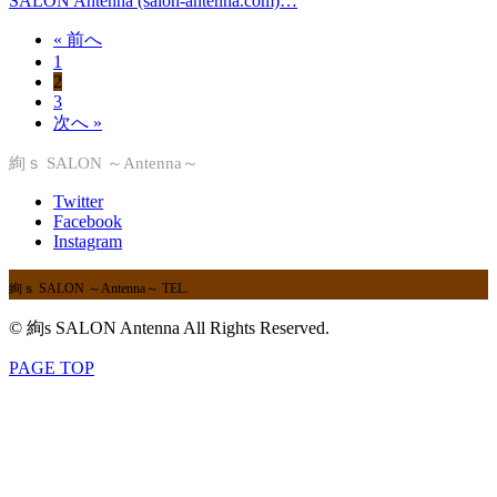
SALON Antenna (salon-antenna.com)…
« 前へ
1
2
3
次へ »
絢ｓ SALON ～Antenna～
Twitter
Facebook
Instagram
絢ｓ SALON ～Antenna～
TEL.
© 絢s SALON Antenna All Rights Reserved.
PAGE TOP