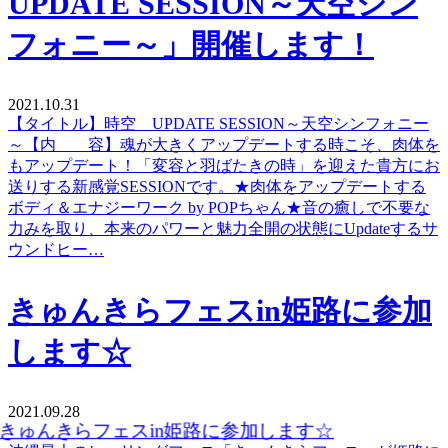
UPDATE SESSION～天空シン
フォニー～」開催します！
2021.10.31
【タイトル】時空 UPDATE SESSION～天空シンフォニー
～【内 容】魂が大きくアップデートする時こそ、肉体を
もアップデート！「変容と羽ばたきの時」を迎えた貴方にお
送りする新感覚SESSIONです。★肉体をアップデートする
ボディ＆エナジーワーク by POPちゃん★音の癒しで不要な
力みを取り、本来のパワーと魅力全開の状態にUpdateするサ
ウンドヒー…
きゅんきらフェスin姫路に参加
します☆
2021.09.28