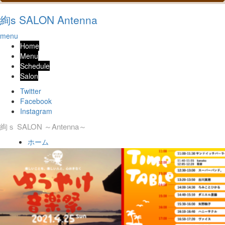
絢s SALON Antenna
menu
Home
Menu
Schedule
Salon
Twitter
Facebook
Instagram
絢ｓ SALON ～Antenna～
ホーム
＃ライヴ